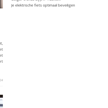
Je elektrische fiets optimaal beveiligen
R
t,
et
et
rt
24