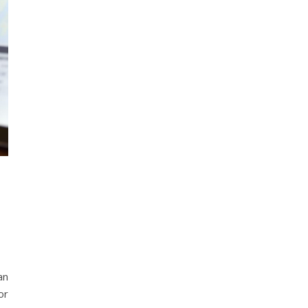
an
or