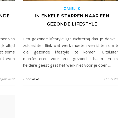
ZAKELIJK
ENDE
IN ENKELE STAPPEN NAAR EEN
GEZONDE LIFESTYLE
enen van
Een gezonde lifestyle ligt dichterbij dan je denkt. 
jk altijd
zult echter flink wat werk moeten verrichten om t
het soms
die gezonde lifestyle te komen. Uitsluite
het even
manifesteren voor een gezond lichaam en e
heldere geest gaat het werk niet voor je doen.…
 juni 2022
Door
Siske
27 juni 2