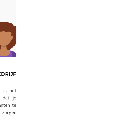
EDRIJF
 is het
n dat je
anten te
e zorgen