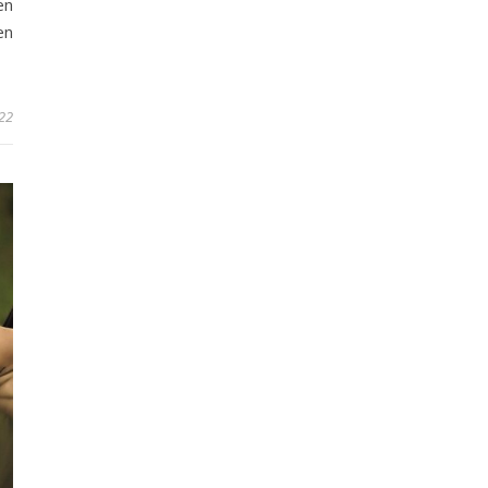
en
en
22