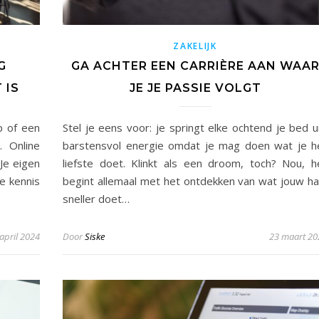
ZAKELIJK
G
GA ACHTER EEN CARRIÈRE AAN WAA
 IS
JE JE PASSIE VOLGT
p of een
Stel je eens voor: je springt elke ochtend je bed ui
. Online
barstensvol energie omdat je mag doen wat je h
Je eigen
liefste doet. Klinkt als een droom, toch? Nou, h
e kennis
begint allemaal met het ontdekken van wat jouw ha
sneller doet…
april 2024
Door
Siske
23 maart 20