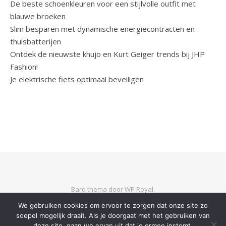
De beste schoenkleuren voor een stijlvolle outfit met
blauwe broeken
Slim besparen met dynamische energiecontracten en
thuisbatterijen
Ontdek de nieuwste khujo en Kurt Geiger trends bij JHP
Fashion!
Je elektrische fiets optimaal beveiligen
Bard thema door
WP Royal
.
We gebruiken cookies om ervoor te zorgen dat onze site zo
soepel mogelijk draait. Als je doorgaat met het gebruiken van
TERUG NAAR BOVEN
deze site, gaan we ervan uit dat je ermee instemt.