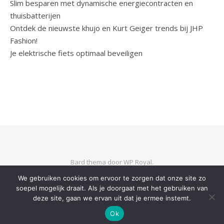
Slim besparen met dynamische energiecontracten en
thuisbatterijen
Ontdek de nieuwste khujo en Kurt Geiger trends bij JHP
Fashion!
Je elektrische fiets optimaal beveiligen
Bard thema door
WP Royal
.
We gebruiken cookies om ervoor te zorgen dat onze site zo
soepel mogelijk draait. Als je doorgaat met het gebruiken van
TERUG NAAR BOVEN
deze site, gaan we ervan uit dat je ermee instemt.
Ok